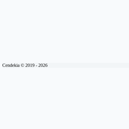
Cendekia © 2019 - 2026